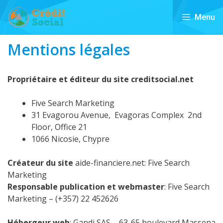
Aller
au
Menu
contenu
Mentions légales
Propriétaire et éditeur du site creditsocial.net
Five Search Marketing
31 Evagorou Avenue, Evagoras Complex 2nd
Floor, Office 21
1066 Nicosie, Chypre
Créateur du site
aide-financiere.net: Five Search
Marketing
Responsable publication et webmaster
: Five Search
Marketing – (+357) 22 452626
Hébergeur web
: Gandi SAS – 63-65 boulevard Massena